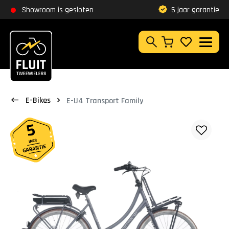
Zoeken
Showroom is gesloten
ng
9,8
5 jaar garantie
Klantbeo
Zoeken
E-Bikes
E-U4 Transport Family