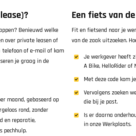
 lease)?
Een fiets van de
stappen? Benieuwd welke
Fit en fietsend naar je we
en over private leasen of
van de zaak uitzoeken. Ho
 telefoon of e-mail of kom
Je werkgever heeft z
seren je graag in de
A Bike, HelloRider of
Met deze code kom je
Vervolgens zoeken we
 per maand, gebaseerd op
die bij je past.
zorgeloos rond, zonder
Is er daarna onderho
d en reparatie,
in onze Werkplaats.
s pechhulp.