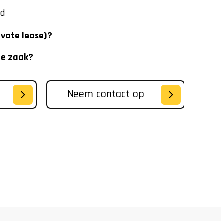
nd
rivate lease)?
 de zaak?
Neem contact op