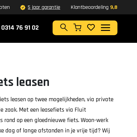
oten
5 jaar garantie
Klantbeoordeling
9,8
0314 76 91 02
Zoeken
iets leasen
 fiets leasen op twee mogelijkheden, via private
de zaak. Met een leasefiets via Fluit
oos rond op een gloednieuwe fiets. Woon-werk
ke dag of lange afstanden in je vrije tijd? Wij