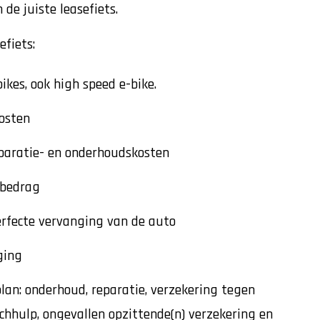
 de juiste leasefiets.
efiets:
bikes, ook high speed e-bike.
osten
paratie- en onderhoudskosten
dbedrag
rfecte vervanging van de auto
ging
 plan: onderhoud, reparatie, verzekering tegen
echhulp, ongevallen opzittende(n) verzekering en