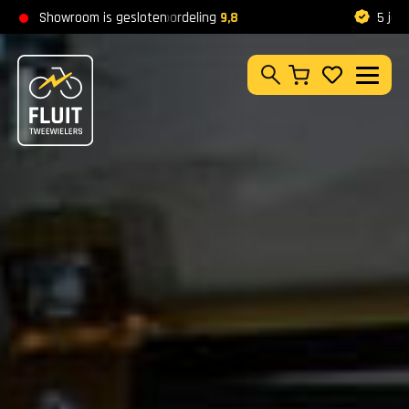
Zoeken
Showroom is gesloten
Klantbeoordeling
9,8
5 jaar garantie
Zoeken