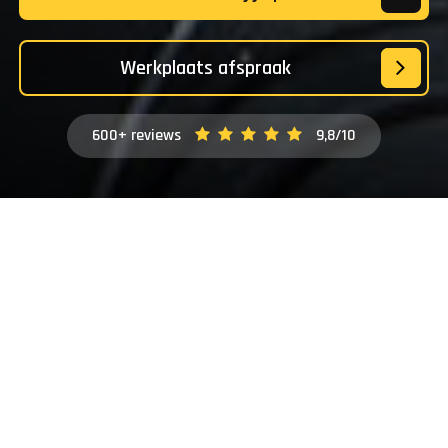
Werkplaats afspraak
600+ reviews
9,8/10
De grootste fietsenwinkel van de
omgeving met persoonlijke service
Bij onze fietsenwinkel in Doetinchem staat fietsplezier
2
voorop — en dat merk je. In onze 3000m
showroom in
Doetinchem helpen we je aan een nieuwe of tweedehands
fiets die is afgestemd op jouw wensen en behoeften. Van
elektrische fiets tot sportieve mountainbike en van