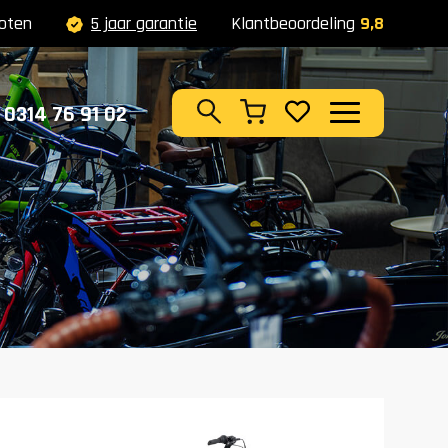
oten
5 jaar garantie
Klantbeoordeling
9,8
Zoeken
0314 76 91 02