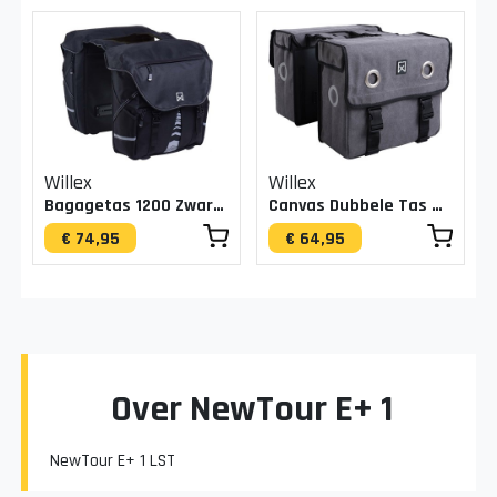
Willex
Willex
Bagagetas 1200 Zwart 28L
Canvas Dubbele Tas Grijs
€ 74,95
€ 64,95
Over NewTour E+ 1
NewTour E+ 1 LST