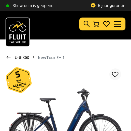
Zoeken
Showroom is geopend
Klantbeoordeling
9,8
5 jaar garantie
Zoeken
E-Bikes
NewTour E+ 1