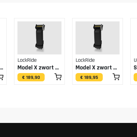
LockRide
LockRide
U
n Chain 8210/140
Model X zwart BES2 (LockRide)
Model X zwart BES3 545Wh (LockRide)
€ 189,90
€ 189,95