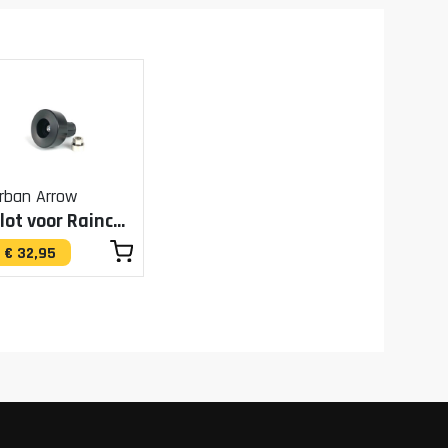
rban Arrow
Slot voor Raincover
€ 32,95