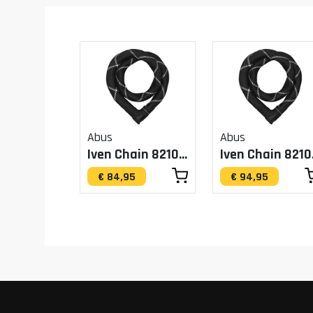
Abus
Abus
Iven Chain 8210/110
Ive
€ 84,95
€ 94,95