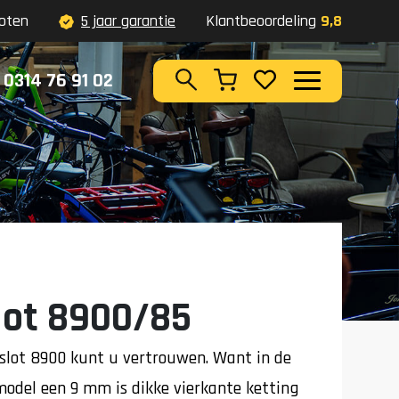
oten
5 jaar garantie
Klantbeoordeling
9,8
0314 76 91 02
Zoeken
lot 8900/85
slot 8900 kunt u vertrouwen. Want in de
 model een 9 mm is dikke vierkante ketting