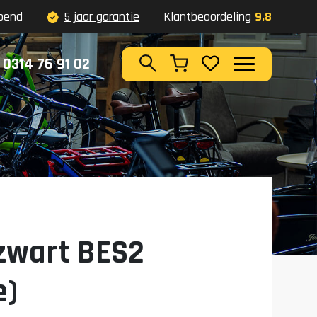
pend
5 jaar garantie
Klantbeoordeling
9,8
0314 76 91 02
Zoeken
zwart BES2
e)