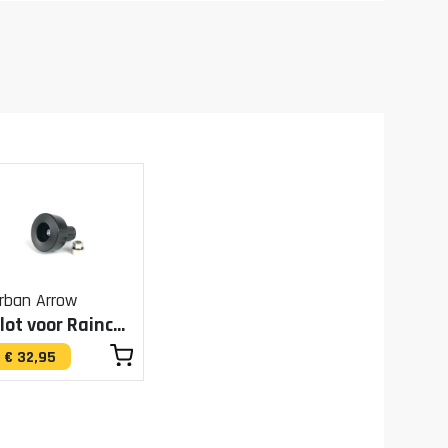
rban Arrow
Slot voor Raincover
€ 32,95