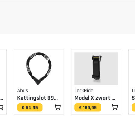
Abus
LockRide
U
n Chain 8210/140
Kettingslot 8900/85
Model X zwart BES3 545Wh (LockRide)
€ 54,95
€ 189,95