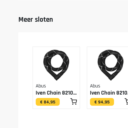
Meer sloten
Abus
Abus
Iven Chain 8210/110
Ive
€ 84,95
€ 94,95