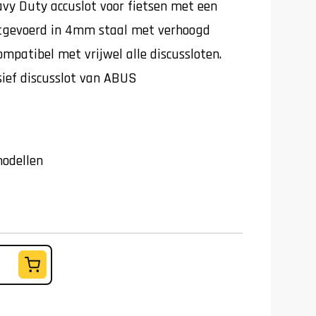
avy Duty accuslot voor fietsen met een
itgevoerd in 4mm staal met verhoogd
ompatibel met vrijwel alle discussloten.
sief discusslot van ABUS
t
modellen