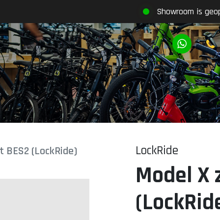
Showroom is geo
LockRide
t BES2 (LockRide)
Model X 
(LockRid