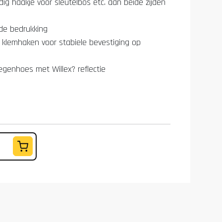
ig haakje voor sleutelbos etc. aan beide zijden
nde bedrukking
 klemhaken voor stabiele bevestiging op
regenhoes met Willex? reflectie