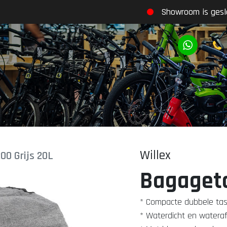
Showroom is gesl
Willex
00 Grijs 20L
Bagageta
* Compacte dubbele tas,
* Waterdicht en wateraf