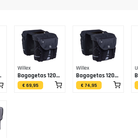
Willex
Willex
U
rijs 50L
Bagagetas 1200 Zwart 20L
Bagagetas 1200 Zwart 28L
€ 69,95
€ 74,95