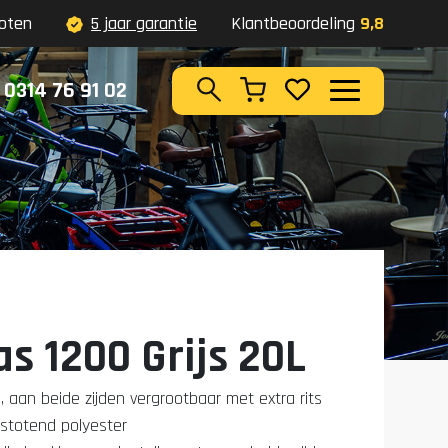
oten
5 jaar garantie
Klantbeoordeling
9,8
0314 76 91 02
Zoeken
s 1200 Grijs 20L
 aan beide zijden vergrootbaar met extra rits
stotend polyester