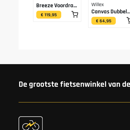
Willex
Breeze Voordrager Tas MIK
Canvas Dubbele Tas G
€ 119,95
€ 64,95
De grootste fietsenwinkel van d