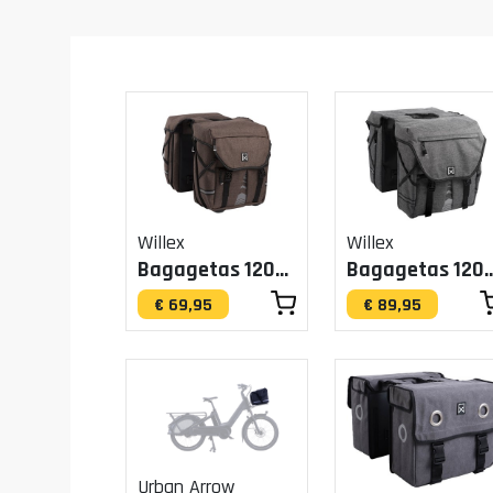
Willex
Willex
Bagagetas 1200 Bruin 20L
Bagagetas 1200 G
€ 69,95
€ 89,95
Urban Arrow