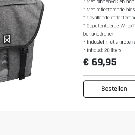
* Met binnenvak en hand
* Met reflecterende bies
* Opvallende reflectere
* Gepatenteerde Willex?
bagagedrager
* Inclusief gratis grote 
* Inhoud: 20 liters
€ 69,95
Bestellen