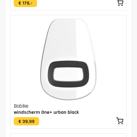
€ 179,-
Bobike
windscherm One+ urban black
€ 39,99