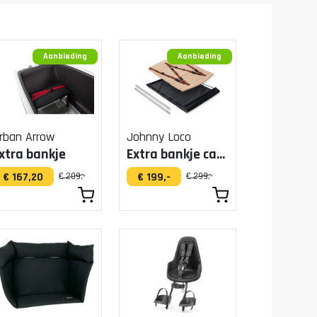
Aanbieding
Aanbieding
rban Arrow
Johnny Loco
xtra bankje
Extra bankje canvas
€ 167,20
€ 199,-
€ 209,-
€ 299,-