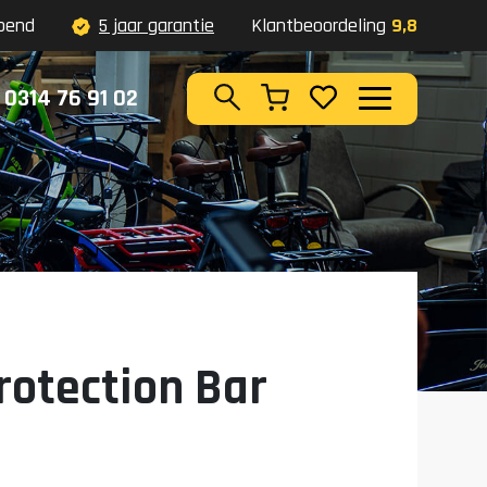
pend
5 jaar garantie
Klantbeoordeling
9,8
0314 76 91 02
Zoeken
rotection Bar