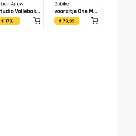
rban Arrow
Bobike
Studio Vollebak kussen zwart
voorzitje One Mini urban black
€ 179,-
€ 79,99