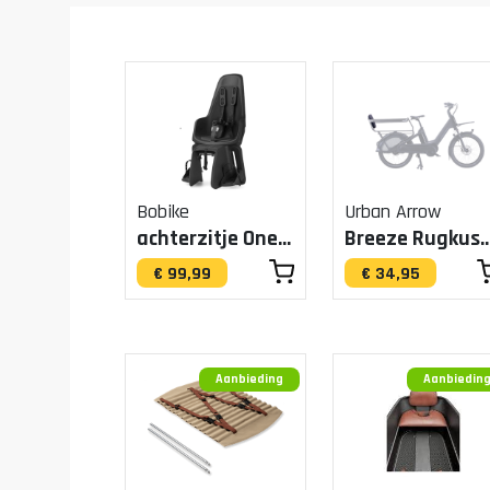
Bobike
Urban Arrow
achterzitje One Maxi drager urban black
Breeze Rugku
€ 99,99
€ 34,95
Aanbieding
Aanbiedin