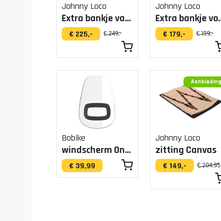
Johnny Loco
Johnny Loco
Extra bankje v
Extra bankje van Mesh
€ 179,-
€ 225,-
€ 199,-
€ 249,-
Aanbiedin
Bobike
Johnny Loco
windscherm One+ urban black
zitting Canvas
€ 39,99
€ 149,-
€ 204,95