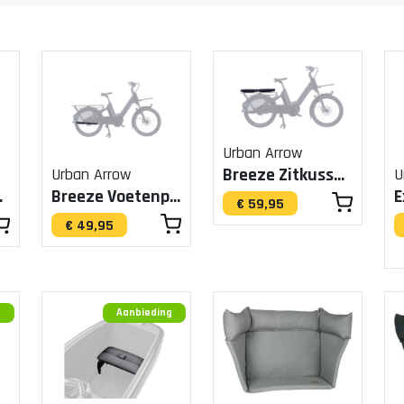
Urban Arrow
Breeze Zitkussen MIK
Urban Arrow
U
ssen
Breeze Voetenplankset
E
€ 59,95
€ 49,95
g
Aanbieding