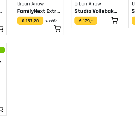
Urban Arrow
Urban Arrow
U
oor TwinCruiser
FamilyNext Extra Bankje
Studio Vollebak kussen grijs
€ 167,20
€ 179,-
€ 209,-
g