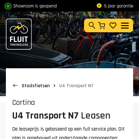
Zoeken
Showroom is geopend
Klantbeoordeling
9,8
5 jaar garantie
Zoeken
Stadsfietsen
U4 Transport N7
Cortina
U4 Transport N7
Leasen
De leaseprijs is gebaseerd op een full service plan. Dit
plan is opgebouwd uit onderstaande componenten: