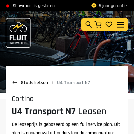
Zoeken
Showroom is gesloten
5 jaar garantie
Klantbeoordeling
9,8
Zoeken
Stadsfietsen
U4 Transport N7
Cortina
U4 Transport N7
Leasen
De leaseprijs is gebaseerd op een full service plan. Dit
plan is opgebouwd uit onderstaande componenten: