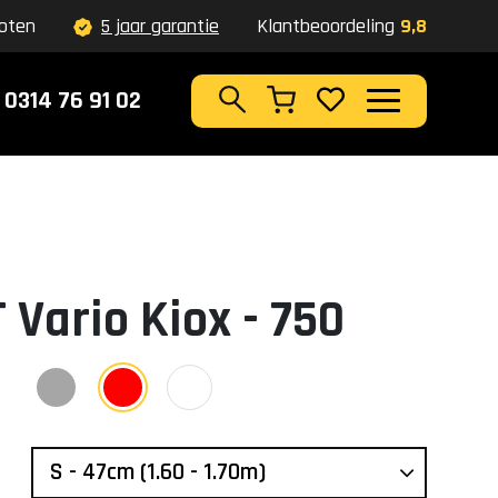
oten
5 jaar garantie
Klantbeoordeling
9,8
0314 76 91 02
Zoeken
 Vario Kiox - 750