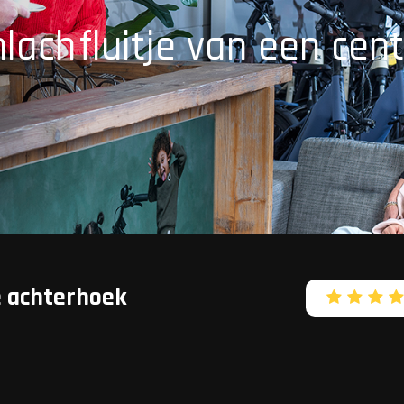
mlach
fluitje van een cent
e achterhoek