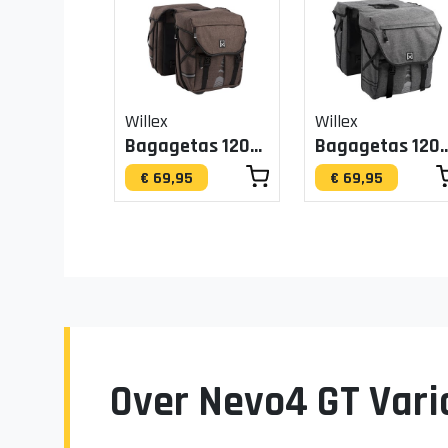
Willex
Willex
Bagagetas 1200 Bruin 20L
Bagagetas 1200 G
€ 69,95
€ 69,95
Over Nevo4 GT Vario