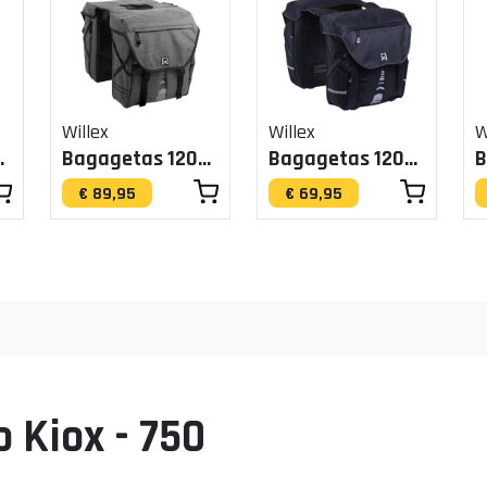
Willex
Willex
W
rijs 20L
Bagagetas 1200 Grijs 50L
Bagagetas 1200 Zwart 20L
€ 89,95
€ 69,95
 Kiox - 750