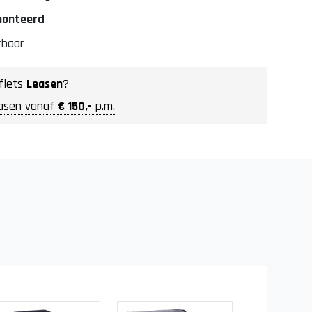
emonteerd
rbaar
fiets
Leasen
?
asen vanaf
€ 150,-
p.m.