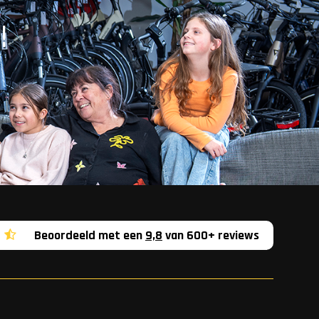
!
Beoordeeld met een
9,8
van 600+ reviews