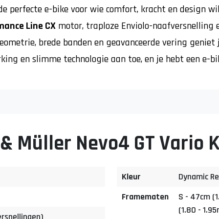
de perfecte e-bike voor wie comfort, kracht en design wi
mance Line CX
motor, traploze Enviolo-naafversnelling
 geometrie, brede banden en geavanceerde vering geniet 
ing en slimme technologie aan toe, en je hebt een e-bik
 & Müller Nevo4 GT Vario K
Kleur
Dynamic Re
Framematen
S - 47cm (1
(1.80 - 1.9
ersnellingen)