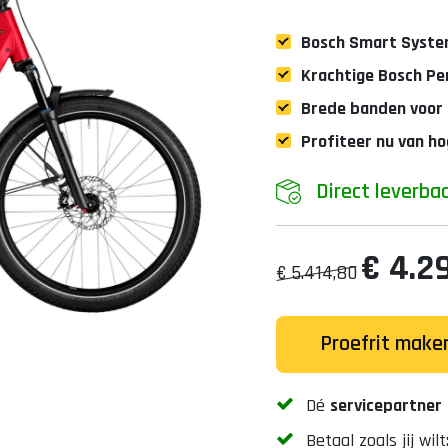
Bosch Smart Syst
Krachtige Bosch P
Brede banden voor 
Profiteer nu van h
Direct leverba
€ 4.29
€ 5.414,80
Proefrit make
Dé
servicepartner
Betaal zoals jij wilt