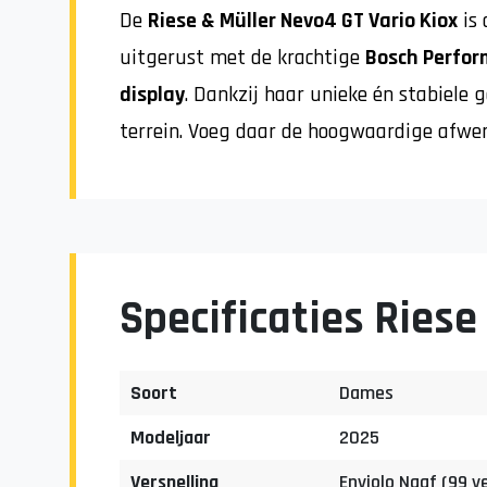
De
Riese & Müller Nevo4 GT Vario Kiox
is 
uitgerust met de krachtige
Bosch Perfor
display
. Dankzij haar unieke én stabiele
terrein. Voeg daar de hoogwaardige afwerk
Specificaties Riese
Soort
Dames
Modeljaar
2025
Versnelling
Enviolo Naaf (99 v