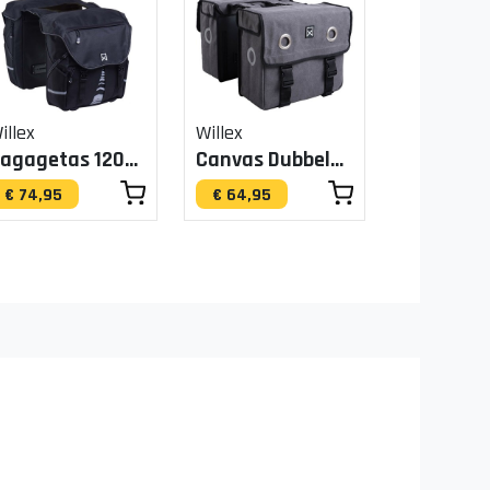
illex
Willex
Bagagetas 1200 Zwart 28L
Canvas Dubbele Tas Grijs
€ 74,95
€ 64,95