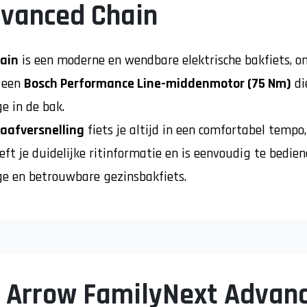
dvanced Chain
ain
is een moderne en wendbare elektrische bakfiets, o
r een
Bosch Performance Line-middenmotor (75 Nm)
di
e in de bak.
naafversnelling
fiets je altijd in een comfortabel tempo
ft je duidelijke ritinformatie en is eenvoudig te bedi
ge en betrouwbare gezinsbakfiets.
n Arrow FamilyNext Advan