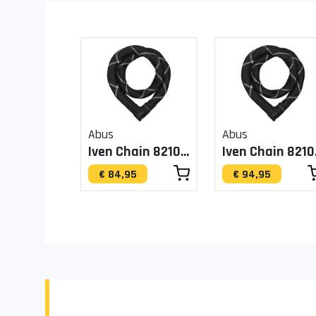
Abus
Abus
Iven Chain 8210/110
Ive
€ 84,95
€ 94,95