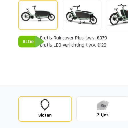
Gratis Raincover Plus t.w.v. €379
Actie
Gratis LED-verlichting t.w.v. €129
Zitjes
Sloten