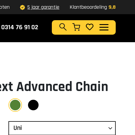
oten
5 jaar garantie
Klantbeoordeling
9,8
0314 76 91 02
Zoeken
xt Advanced Chain