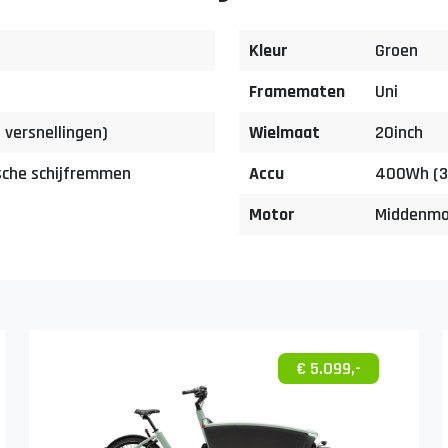
Kleur
Groen
Framematen
Uni
 versnellingen)
Wielmaat
20inch
sche schijfremmen
Accu
400Wh (3
Motor
Middenmo
€ 5.099,-