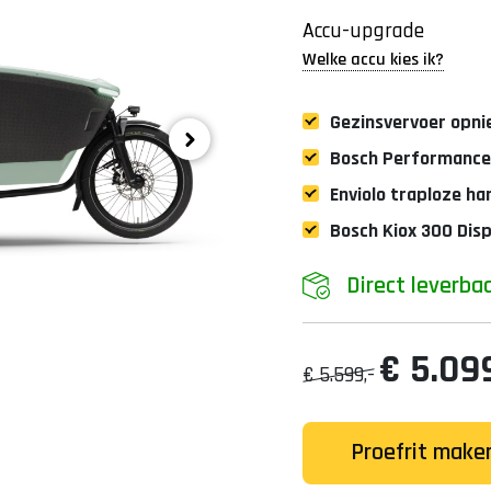
Accu-upgrade
Welke accu kies ik?
Gezinsvervoer opni
Bosch Performance
Enviolo traploze h
Bosch Kiox 300 Disp
Direct leverba
€ 5.099
€ 5.599,-
Proefrit make