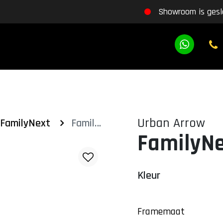
Showroom is gesl
Urban Arrow
 FamilyNext
FamilyNext Advanced Chain
FamilyNe
Kleur
Framemaat