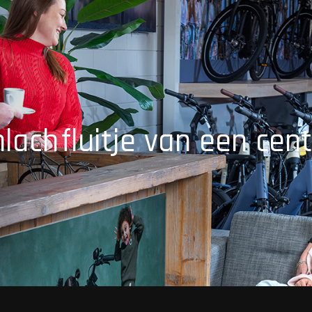
mlach
fluitje van een cent