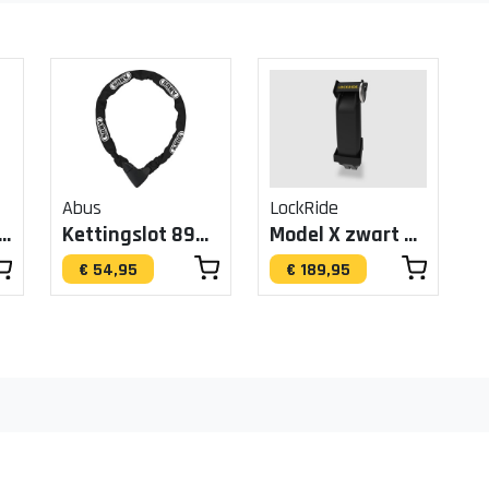
Abus
LockRide
n Chain 8210/140
Kettingslot 8900/85
Model X zwart BES3 545Wh (LockRide)
€ 54,95
€ 189,95