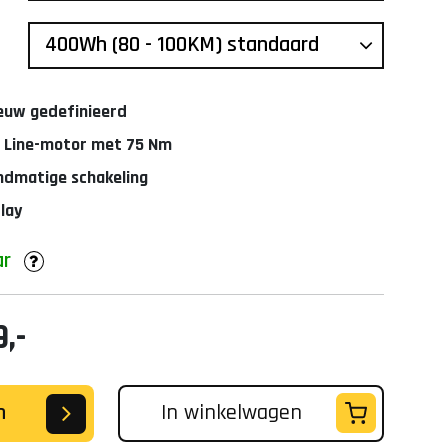
euw gedefinieerd
 Line-motor met 75 Nm
andmatige schakeling
lay
ar
,-
n
In winkelwagen