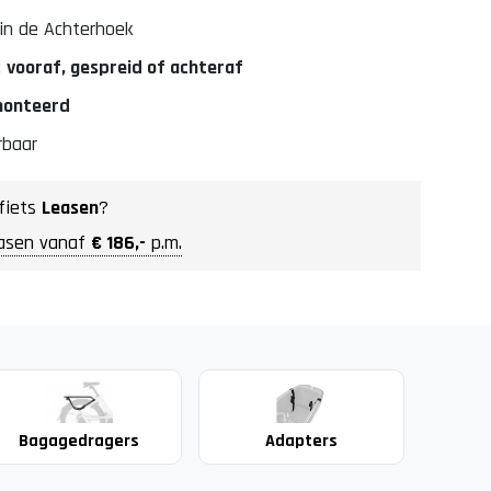
in de Achterhoek
:
vooraf, gespreid of achteraf
emonteerd
rbaar
fiets
Leasen
?
asen vanaf
€ 186,-
p.m.
Bagagedragers
Adapters