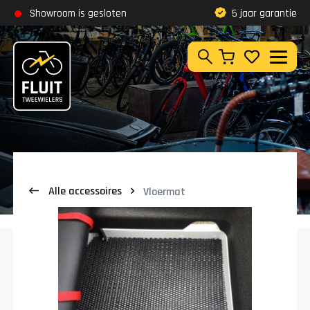
Zoeken
Showroom is gesloten
Klantbeoordeling
9,8
5 jaar garantie
Zoeken
Alle accessoires
Vloermat