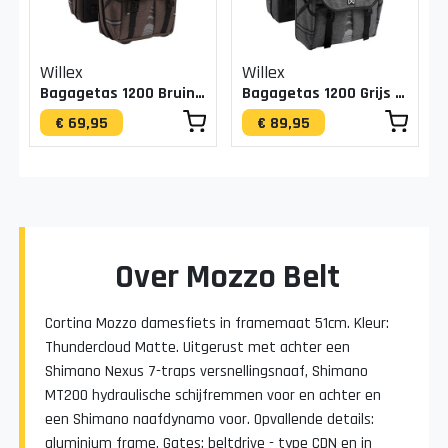
Willex
Willex
Bagagetas 1200 Bruin 20L
Bagagetas 1200 Grijs 50L
€ 69,95
€ 89,95
Over Mozzo Belt
Cortina Mozzo damesfiets in framemaat 51cm. Kleur:
Thundercloud Matte. Uitgerust met achter een
Shimano Nexus 7-traps versnellingsnaaf, Shimano
MT200 hydraulische schijfremmen voor en achter en
een Shimano naafdynamo voor. Opvallende details:
aluminium frame, Gates: beltdrive - type CDN en in