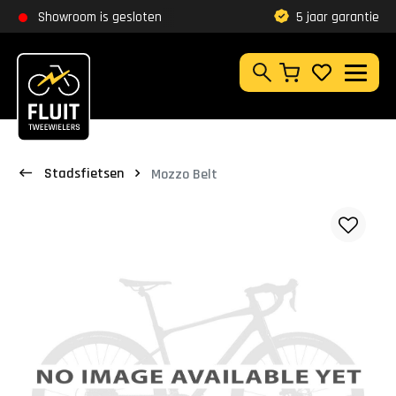
Zoeken
Showroom is gesloten
Klantbeoordeling
9,8
5 jaar garantie
Zoeken
Stadsfietsen
Mozzo Belt