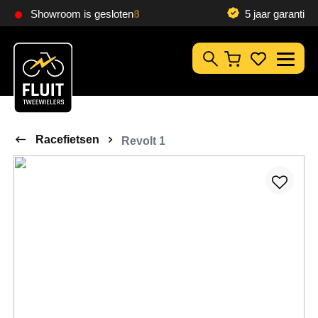
Zoeken
Showroom is gesloten
Klantbeoordeling
9,8
5 jaar garantie
Zoeken
Racefietsen
Revolt 1