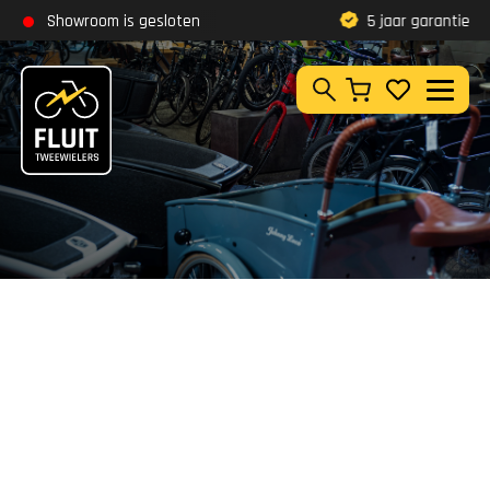
Zoeken
Showroom is gesloten
Klantbeoordeling
9,8
5 jaar garantie
Zoeken