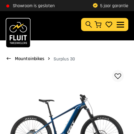
Zoeken
Showroom is gesloten
Klantbeoordeling
9,8
5 jaar garantie
Zoeken
Mountainbikes
Surplus 30