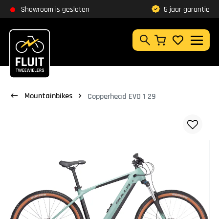
Zoeken
Showroom is gesloten
Klantbeoordeling
9,8
5 jaar garantie
Zoeken
Mountainbikes
Copperhead EVO 1 29