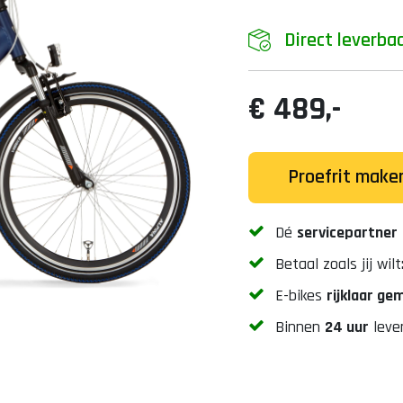
Direct leverba
€ 489,-
Proefrit make
Dé
servicepartner
Betaal zoals jij wilt
E-bikes
rijklaar g
Binnen
24 uur
leve