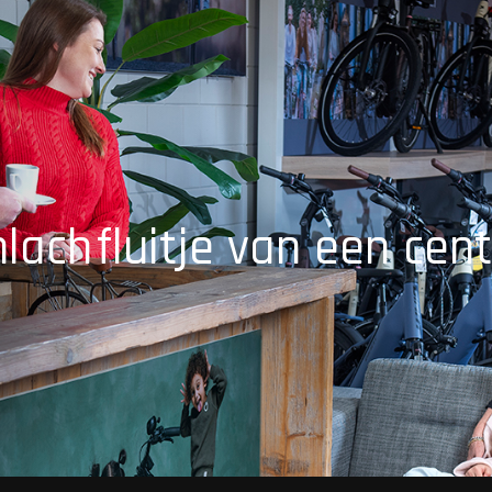
mlach
fluitje van een cent