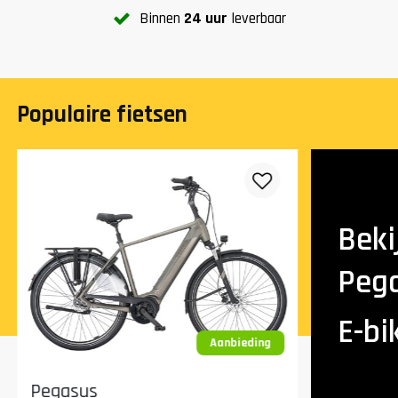
Binnen
24 uur
leverbaar
Populaire fietsen
Beki
Peg
E-bi
Aanbieding
Pegasus