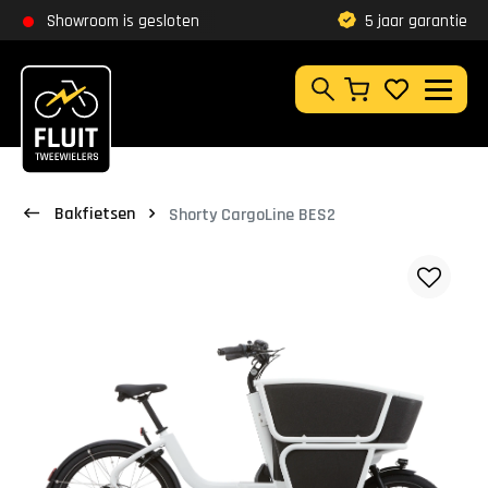
Zoeken
Showroom is gesloten
Klantbeoordeling
9,8
5 jaar garantie
Zoeken
Bakfietsen
Shorty CargoLine BES2