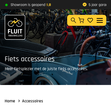
Zoeken
Showroom is geopend
Klantbeoordeling
9,8
5 jaar garantie
Zoeken
Fiets accessoires
Meer fietsplezier met de juiste fiets accessoires.
Home
Accessoires