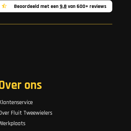
Beoordeeld met een
9,8
van 600+ reviews
Over ons
Klantenservice
Over Fluit Tweewielers
Werkplaats