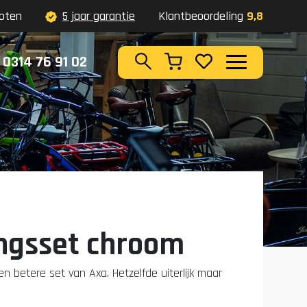
oten
5 jaar garantie
Klantbeoordeling
9,8
0314 76 91 02
Zoeken
ingsset chroom
en betere set van Axa. Hetzelfde uiterlijk maar