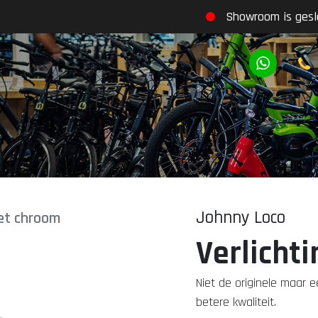
Showroom is gesl
Johnny Loco
set chroom
Verlicht
Niet de originele maar e
betere kwaliteit.