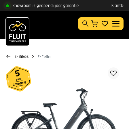
Zoeken
Showroom is geopend
5 jaar garantie
Klantbeoordeling
9,8
Zoeken
E-Bikes
E-Fello