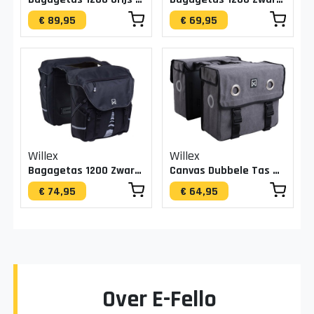
€ 89,95
€ 69,95
Willex
Willex
Bagagetas 1200 Zwart 28L
Canvas Dubbele Tas Grijs
€ 74,95
€ 64,95
Over E-Fello