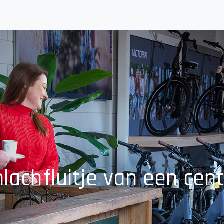
mlach
fluitje van een cent