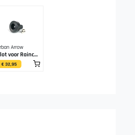
rban Arrow
Slot voor Raincover
€ 32,95