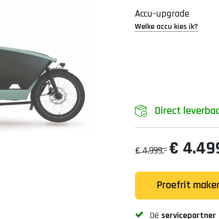
Accu-upgrade
Welke accu kies ik?
Direct leverba
€ 4.499
€ 4.999,-
Proefrit make
Dé
servicepartner