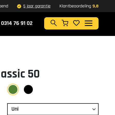
pend
5 jaar garantie
Klantbeoordeling
9,8
0314 76 91 02
Zoeken
lassic 50