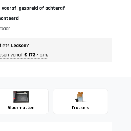
:
vooraf, gespreid of achteraf
emonteerd
rbaar
fiets
Leasen
?
asen vanaf
€ 173,-
p.m.
Vloermatten
Trackers
Ba