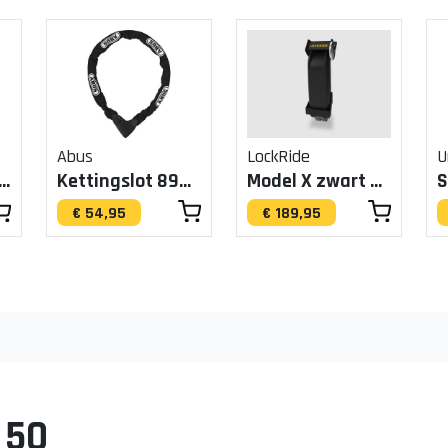
Abus
LockRide
U
n Chain 8210/140
Kettingslot 8900/85
Model X zwart BES3 545Wh (LockRide)
€ 54,95
€ 189,95
 50